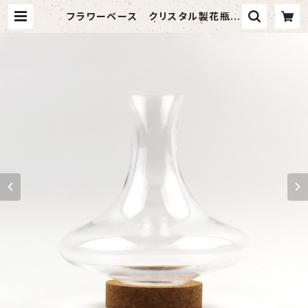
フラワーベース クリスタル製花瓶透
明 切子模様つき | Anetto アネッ
ト