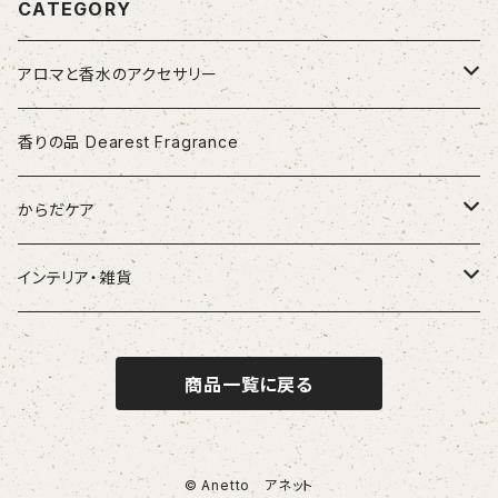
CATEGORY
アロマと香水のアクセサリー
アロマペンダント・香水ペンダント
香りの品 Dearest Fragrance
ポーセラーツペンダント
香水瓶のバックチャーム製作キット
からだケア
漆塗ペンダント
香水瓶のストールピン製作キット
カッサ（マッサージグッズ）
インテリア・雑貨
アップサイクルペンダント
アロマペンダントとビーズの製作キット
花瓶 フラワーベース
商品一覧に戻る
ガラスジャー
食器・マグカップ
© Anetto アネット