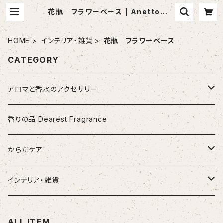
花瓶 フラワーベース | Anetto ア
ネット
HOME
インテリア・雑貨
花瓶 フラワーベース
CATEGORY
アロマと香水のアクセサリー
アロマペンダント・香水ペンダント
香りの品 Dearest Fragrance
ポーセラーツペンダント
香水瓶のバックチャーム製作キット
からだケア
漆塗ペンダント
香水瓶のストールピン製作キット
カッサ（マッサージグッズ）
インテリア・雑貨
アップサイクルペンダント
アロマペンダントとビーズの製作キット
花瓶 フラワーベース
ALL ITEM