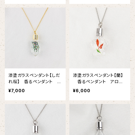
漆塗ガラスペンダント【しだ
漆塗ガラスペンダント【蘭】
れ桜】 香るペンダント ア
香るペンダント アロマ
ロマペンダント 香水ペン
ペンダント 香水ペンダント
¥7,000
¥6,000
ダント