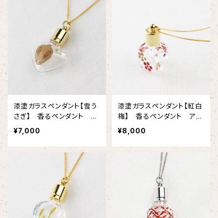
漆塗ガラスペンダント【雪う
漆塗ガラスペンダント【紅白
さぎ】 香るペンダント ア
梅】 香るペンダント アロ
ロマペンダント 香水ペン
マペンダント 香水ペンダ
¥7,000
¥8,000
ダント
ント