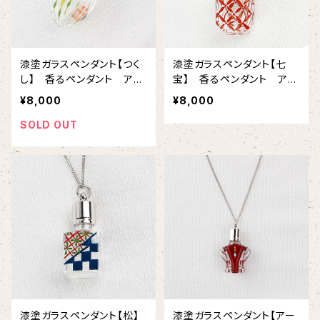
漆塗ガラスペンダント【つく
漆塗ガラスペンダント【七
し】 香るペンダント アロ
宝】 香るペンダント アロ
マペンダント 香水ペンダ
マペンダント 香水ペンダ
¥8,000
¥8,000
ント
ント
SOLD OUT
漆塗ガラスペンダント【松】
漆塗ガラスペンダント【アー