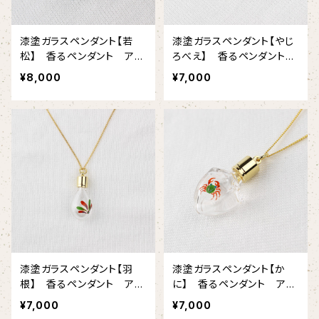
漆塗ガラスペンダント【若
漆塗ガラスペンダント【やじ
松】 香るペンダント アロ
ろべえ】 香るペンダント
マペンダント 香水ペンダ
アロマペンダント 香水ペ
¥8,000
¥7,000
ント
ンダント
漆塗ガラスペンダント【羽
漆塗ガラスペンダント【か
根】 香るペンダント アロ
に】 香るペンダント アロ
マペンダント 香水ペンダ
マペンダント 香水ペンダ
¥7,000
¥7,000
ント
ント