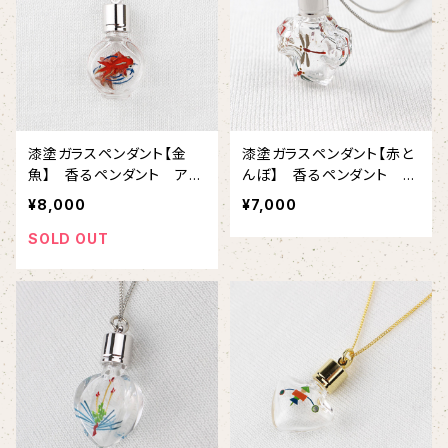
漆塗ガラスペンダント【金
漆塗ガラスペンダント【赤と
魚】 香るペンダント アロ
んぼ】 香るペンダント ア
マペンダント 香水ペンダ
ロマペンダント 香水ペン
¥8,000
¥7,000
ント
ダント
SOLD OUT