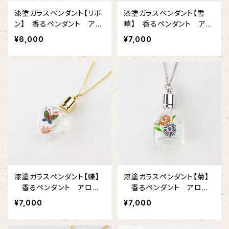
漆塗ガラスペンダント【リボ
漆塗ガラスペンダント【雪
ン】 香るペンダント アロ
華】 香るペンダント アロ
マペンダント 香水ペンダ
マペンダント 香水ペンダ
¥6,000
¥7,000
ント
ント
漆塗ガラスペンダント【蝶】
漆塗ガラスペンダント【菊】
香るペンダント アロマ
香るペンダント アロマ
ペンダント 香水ペンダント
ペンダント 香水ペンダント
¥7,000
¥7,000